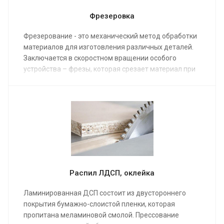
Фрезеровка
Фрезерование - это механический метод обработки
материалов для изготовления различных деталей.
Заключается в скоростном вращении особого
устройства – фрезы, которая срезает материал при
помощи режущих зубьев.
Изготовление металлоконструкций фрезой давно
известный процесс. Однако популярность в
последнее время особенно возросла, поскольку
появляются новые технологии, повышающие
скорость работы и качество конечного продукта. Все
это повышает характеристики изделия и экономит
много времени.
Распил ЛДСП, оклейка
Все это позволяет снижать себестоимость
Ламинированная ДСП состоит из двустороннего
производимой продукции.
покрытия бумажно-слоистой пленки, которая
пропитана меламиновой смолой. Прессование