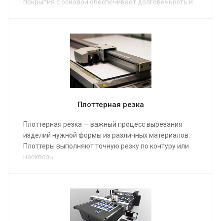
покрытия с основой обеспечивает долговечность и
прочность. Наносим любые рисунки и цвета, в т.ч.
имитацию естественного дерева.
Обеспечиваем:
Грамотное расположение деталей на листе
ЛДСП.
Получение готовых деталей,
соответствующих размерам.
Плоттерная резка
Сокращение объемов отходов.
Сокращение сроков работ.
Плоттерная резка — важный процесс вырезания
изделий нужной формы из различных материалов.
Плоттеры выполняют точную резку по контуру или
насквозь.
Плоттерная резка позволила вывести изготовление
наружной рекламы на совершенно новый
качественный уровень. Важным преимуществом
стала высокая скорость изготовления рекламной