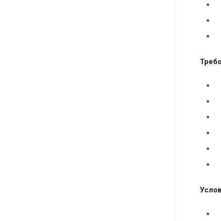
Требо
Услов