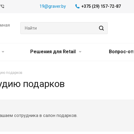
19@graver.by
+375 (29) 157-72-87
амная
Решения для Retail
Вопрос-от
дию подарков
тудию подарков
ашаем сотрудника в салон подарков.