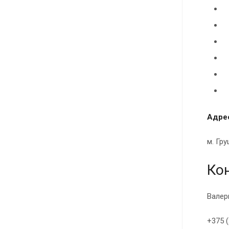
Адре
м. Гру
Ко
Валер
+375 (