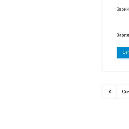
Звонит
Зарпл
От
Спи