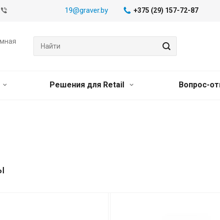
19@graver.by
+375 (29) 157-72-87
амная
Решения для Retail
Вопрос-от
ы