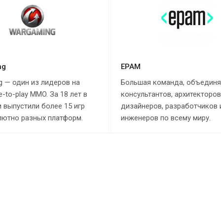
ng
EPAM
g — один из лидеров на
Большая команда, объедин
e-to-play MMO. За 18 лет в
консультантов, архитекторов
 выпустили более 15 игр
дизайнеров, разработчиков 
лютно разных платформ.
инженеров по всему миру.